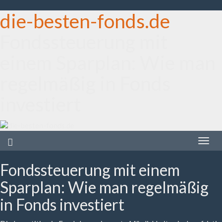
die-besten-fonds.de
Fondssteuerung mit
einem Sparplan: Wie man
regelmäßig in Fonds
investiert
Toggle
naviga
Fondssteuerung mit einem
Sparplan: Wie man regelmäßig
in Fonds investiert